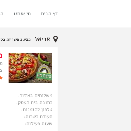
דף הבית
מי אנחנו
הו
אריאל
מציג 2 פיצריות בסביבתך
פ
מד
צי
משלוחים באיזור:
כתובת בית העסק:
טלפון להזמנות:
תעודת כשרות:
שעות פעילות: