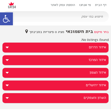
דף הבית
מי אנחנו
הוספת עסק לאתר
oolbar
בית חשמונאי
בחר מיקום
מציג 0 פיצריות בסביבתך
No listings found.
איזור הדרום
איזור המרכז
איזור הצפון
איזור ירושלים
השרון והעמקים