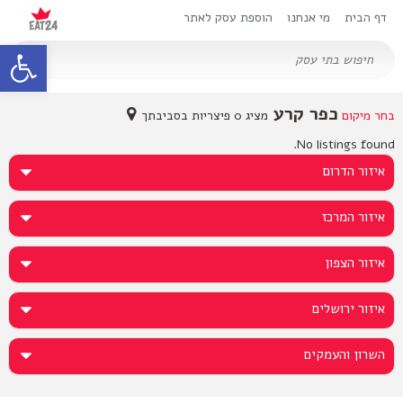
דף הבית
מי אנחנו
הוספת עסק לאתר
oolbar
כפר קרע
בחר מיקום
מציג 0 פיצריות בסביבתך
No listings found.
איזור הדרום
איזור המרכז
איזור הצפון
איזור ירושלים
השרון והעמקים