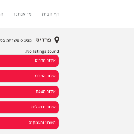
דף הבית
מי אנחנו
הו
פרדיס
מציג 0 פיצריות בסביבתך
No listings found.
איזור הדרום
איזור המרכז
איזור הצפון
איזור ירושלים
השרון והעמקים