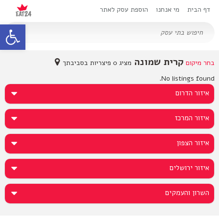
דף הבית
מי אנחנו
הוספת עסק לאתר
oolbar
קרית שמונה
בחר מיקום
מציג 0 פיצריות בסביבתך
No listings found.
איזור הדרום
איזור המרכז
איזור הצפון
איזור ירושלים
השרון והעמקים