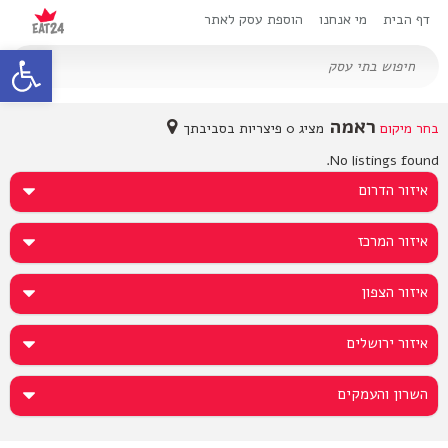
דף הבית
מי אנחנו
הוספת עסק לאתר
oolbar
ראמה
בחר מיקום
מציג 0 פיצריות בסביבתך
No listings found.
איזור הדרום
איזור המרכז
איזור הצפון
איזור ירושלים
השרון והעמקים